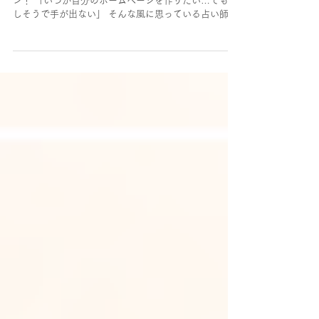
「ホームページ作りって難しそう…」 →実は超カンタ
ン！ 「いつか自分のホームページを作りたい…でも難
しそうで手が出ない」 そんな風に思っている占い師さ
ん、多いのではないでしょうか。 でも安心してくださ
い。 今は、 専門知識がなくても自分の力でホームペー
ジが作れる時代 です。...