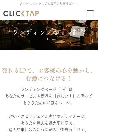
占い・スピリチュアル専門の集客サポート
ランディングページ制作
LP
売れるLPで、お客様の心を動かし、
行動につなげる！
ランディングページ（LP）は、
あなたのサービスや商品を「欲しい！」と思って
もらうための特別なページ。
占い・スピリチュアル専門のデザイナーが、
あなたの魅力を最大限に伝え、
購入や申し込みにつながるLPを制作します。