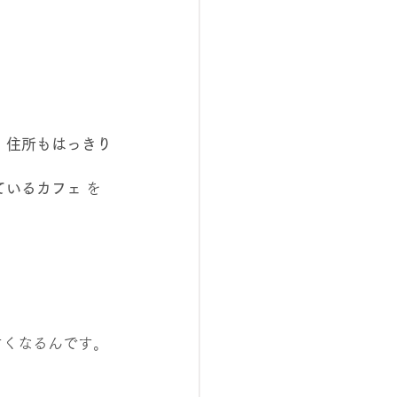
、住所もはっきり
ているカフェ
 を
すくなるんです。